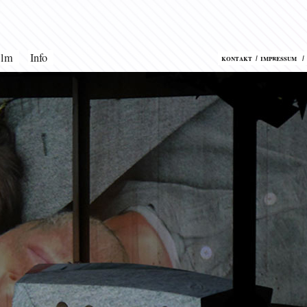
ilm
Info
kontakt
impressum
l
l