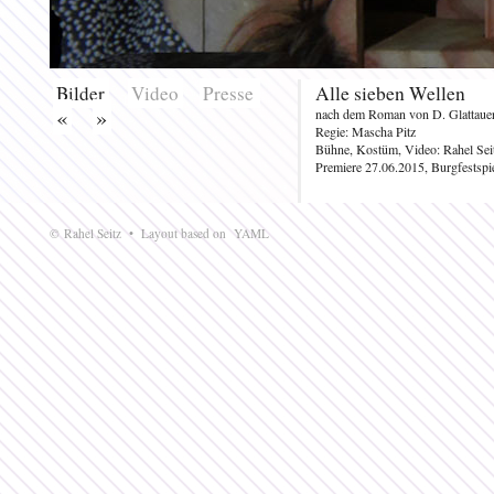
Bilder
Video
Presse
Alle sieben Wellen
«
»
nach dem Roman von D. Glattaue
Regie: Mascha Pitz
Bühne, Kostüm, Video: Rahel Sei
Premiere 27.06.2015, Burgfestspi
© Rahel Seitz • Layout based on
YAML