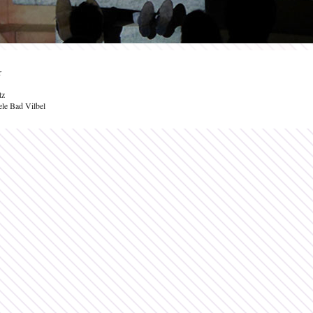
r
tz
ele Bad Vilbel