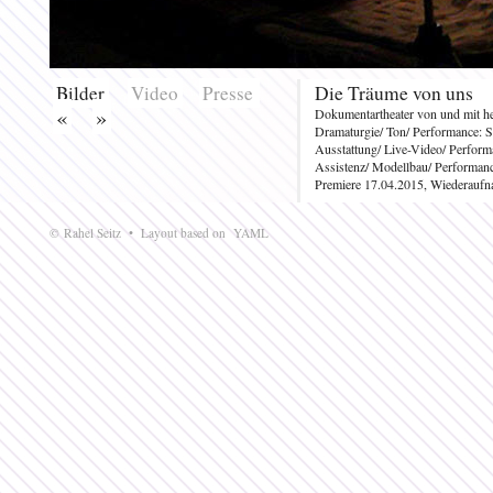
Bilder
Video
Presse
Die Träume von uns
«
»
Dokumentartheater von und mit h
Dramaturgie/ Ton/ Performance: S
Ausstattung/ Live-Video/ Perform
Assistenz/ Modellbau/ Performanc
Premiere 17.04.2015, Wiederaufn
© Rahel Seitz • Layout based on
YAML