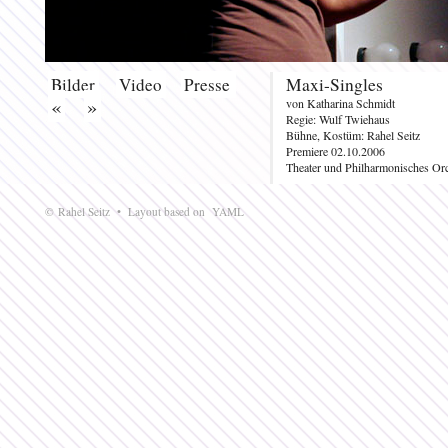
Bilder
Video
Presse
Maxi-Singles
«
»
von Katharina Schmidt
Regie: Wulf Twiehaus
Bühne, Kostüm: Rahel Seitz
Premiere 02.10.2006
Theater und Philharmonisches Orc
© Rahel Seitz • Layout based on
YAML